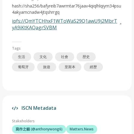
hash://sha256/bafyreib7awrmtar76jaav4qiqlhlqiym34psu
4akyamcnadw4jtqshrrgq
ipfs://QmYTCHhxF1WToWaS29Q1awU9j2MbrT
yA9iKtKAQagrSVBM
Tags
生活
文化
社會
歴史
葡萄牙
旅遊
里斯本
經歷
ISCN Metadata
Stakeholders
寫作之貓 (@anthonywong6)
Matters.News