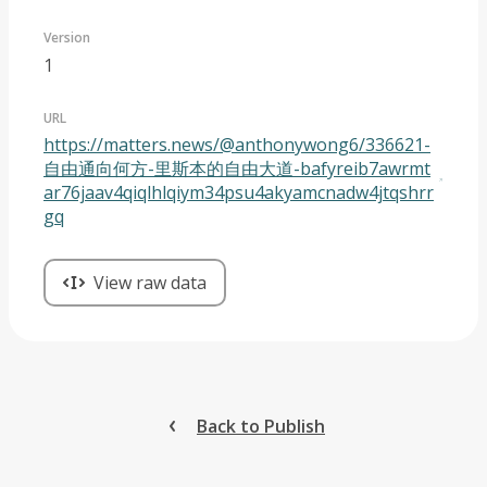
Version
1
URL
https://matters.news/@anthonywong6/336621-
自由通向何方-里斯本的自由大道-bafyreib7awrmt
ar76jaav4qiqlhlqiym34psu4akyamcnadw4jtqshrr
gq
View raw data
Back to Publish