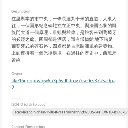
Description
在里斯本的市中央，一條長達九十米的直道，人來人
往，一個圓形紀念碑屹立在正中央。與法國巴黎的凱
旋門大道一個原理，壯觀與雄偉，是旅客來到葡萄牙
的必經之處。四周都是酒店，還有博物館;地下踏足
Article 2022-10
葡萄牙式的碎石路，四處都是古老歐洲風的建築物。
上面連接着一個光復廣場，在過往的歷史中，西班牙
曾經...
Owner
like16qnnptwhjw6u3p6vd0drqv7rse0cs37u5a0pa
9
ISCN ID (click to copy)
iscn://likecoin-chain/YVll04f-rsT1r89P8PP7ZfWBBSkkuFT3fNzD4zK43x0/
Content Fingerprints