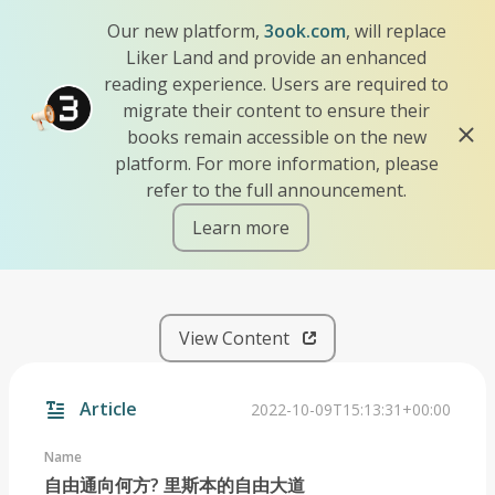
Our new platform,
3ook.com
, will replace
Liker Land and provide an enhanced
reading experience. Users are required to
migrate their content to ensure their
books remain accessible on the new
platform. For more information, please
refer to the full announcement.
Learn more
iscn://likecoin-chain/YVll0
View Content
Article
2022-10-09T15:13:31+00:00
Name
自由通向何方? 里斯本的自由大道